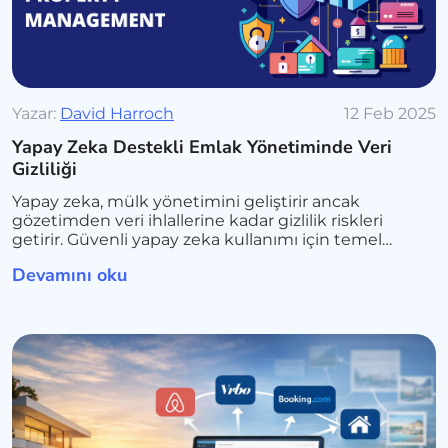
Yazar:
David Harroch
12 Feb 2025
Yapay Zeka Destekli Emlak Yönetiminde Veri
Gizliliği
Yapay zeka, mülk yönetimini geliştirir ancak
gözetimden veri ihlallerine kadar gizlilik riskleri
getirir. Güvenli yapay zeka kullanımı için temel
riskleri, düzenlemeleri ve en iyi uygulamaları
Devamını oku
keşfedin.