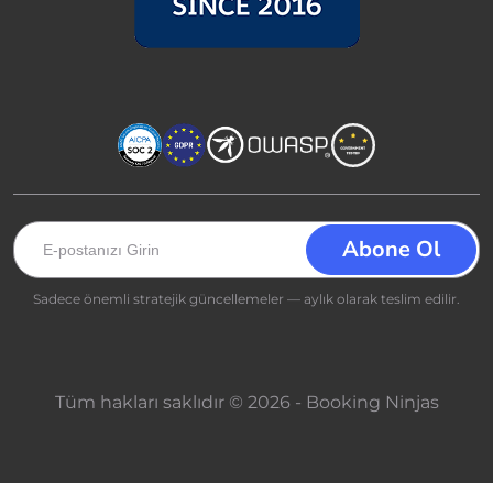
Sadece önemli stratejik güncellemeler — aylık olarak teslim edilir.
Tüm hakları saklıdır © 2026 - Booking Ninjas