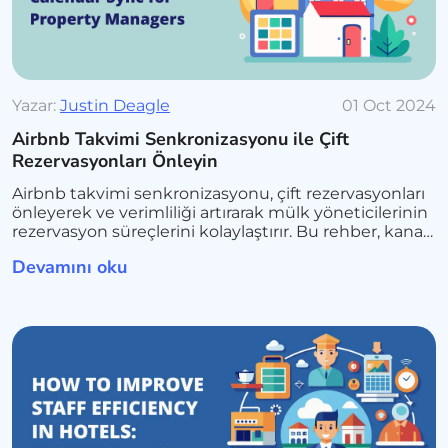
Yazar:
Justin Deagle
01 Oct 2024
Airbnb Takvimi Senkronizasyonu ile Çift
Rezervasyonları Önleyin
Airbnb takvimi senkronizasyonu, çift rezervasyonları
önleyerek ve verimliliği artırarak mülk yöneticilerinin
rezervasyon süreçlerini kolaylaştırır. Bu rehber, kanal
yöneticisi seçimi ve süreç optimizasyonu gibi temel
Devamını oku
adımları açıklar