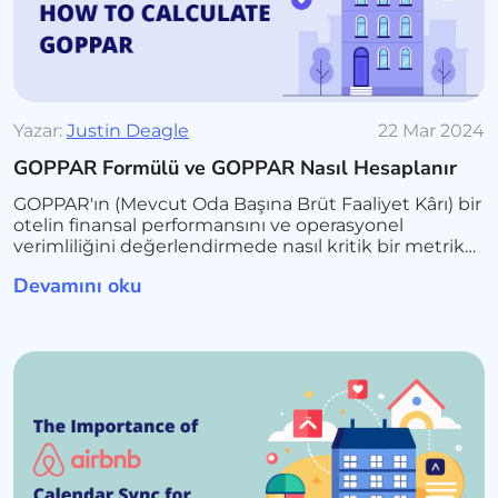
Yazar:
Justin Deagle
22 Mar 2024
GOPPAR Formülü ve GOPPAR Nasıl Hesaplanır
GOPPAR'ın (Mevcut Oda Başına Brüt Faaliyet Kârı) bir
otelin finansal performansını ve operasyonel
verimliliğini değerlendirmede nasıl kritik bir metrik
olduğunu keşfedin. Hesaplama formülünü ve
Devamını oku
geleneksel metriklere göre avantajlarını öğrenin.