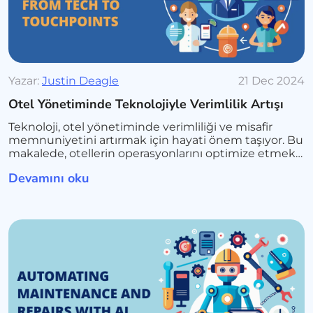
Yazar:
Justin Deagle
21 Dec 2024
Otel Yönetiminde Teknolojiyle Verimlilik Artışı
Teknoloji, otel yönetiminde verimliliği ve misafir
memnuniyetini artırmak için hayati önem taşıyor. Bu
makalede, otellerin operasyonlarını optimize etmek
için uygulayabileceği 10 etkili teknolojik yöntemi
Devamını oku
inceliyoruz.