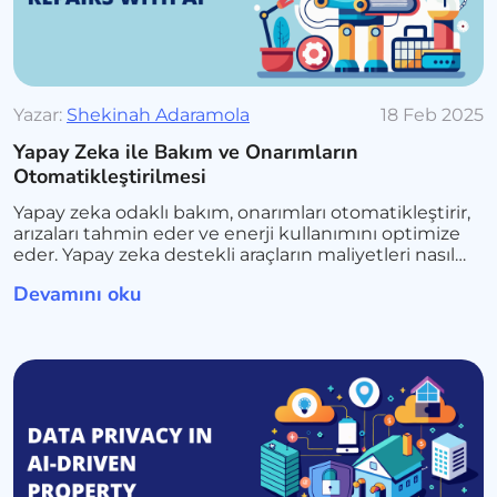
Yazar:
Shekinah Adaramola
18 Feb 2025
Yapay Zeka ile Bakım ve Onarımların
Otomatikleştirilmesi
Yapay zeka odaklı bakım, onarımları otomatikleştirir,
arızaları tahmin eder ve enerji kullanımını optimize
eder. Yapay zeka destekli araçların maliyetleri nasıl
düşürdüğünü, verimliliği nasıl artırdığını ve kiracı
Devamını oku
memnuniyetini nasıl artırdığını keşfedin.