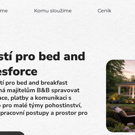
zíme
Komu sloužíme
Ceník
tí pro bed and
esforce
tí pro bed and breakfast
áhá majitelům B&B spravovat
ce, platby a komunikaci s
 pro malé týmy pohostinství,
 pracovní postupy a prostor pro