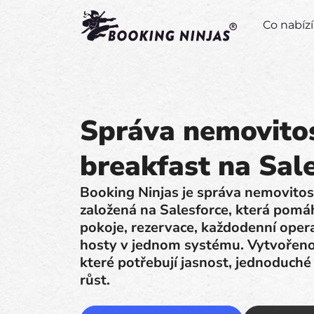
Co nabí
Správa nemovitos
breakfast na Sal
Booking Ninjas je správa nemovitos
založená na Salesforce, která pom
pokoje, rezervace, každodenní opera
hosty v jednom systému. Vytvořeno
které potřebují jasnost, jednoduché
růst.