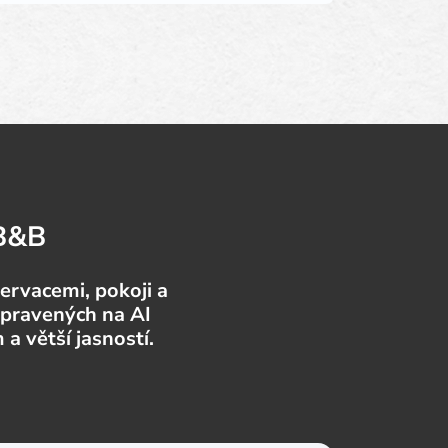
 B&B
ervacemi, pokoji a
ipravených na AI
 větší jasností.