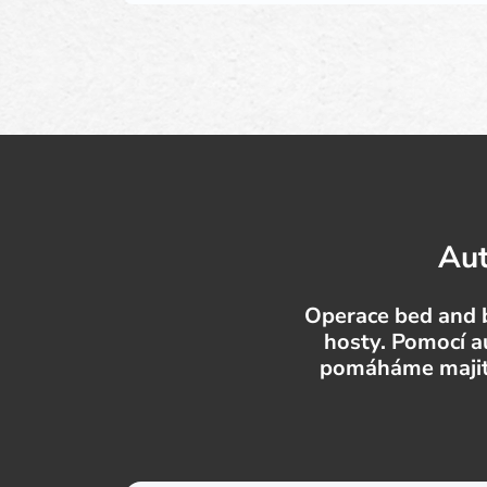
Aut
Operace bed and b
hosty. Pomocí a
pomáháme majite