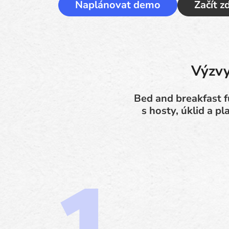
Naplánovat demo
Začít 
Výzvy
Bed and breakfast fu
s hosty, úklid a 