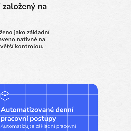
 založený na
ženo jako základní
taveno nativně na
větší kontrolou,
Automatizované denní
pracovní postupy
Automatizujte základní pracovní