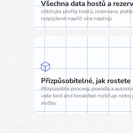
Všechna data hostů a rezer
Udržujte profily hostů, rezervace, pla
rozptýlené napříč více nástroji.
Přizpůsobitelné, jak rostete
Přizpůsobte procesy, pravidla a automat
vaše bed and breakfast rozšiřuje nebo
služby.