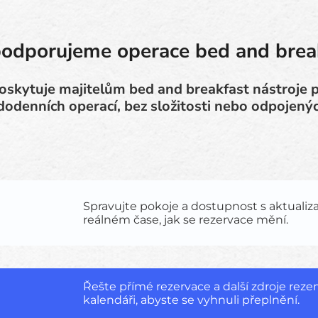
podporujeme operace bed and brea
oskytuje majitelům bed and breakfast nástroje 
dodenních operací, bez složitosti nebo odpojený
Spravujte pokoje a dostupnost s aktualiz
reálném čase, jak se rezervace mění.
Řešte přímé rezervace a další zdroje reze
kalendáři, abyste se vyhnuli přeplnění.