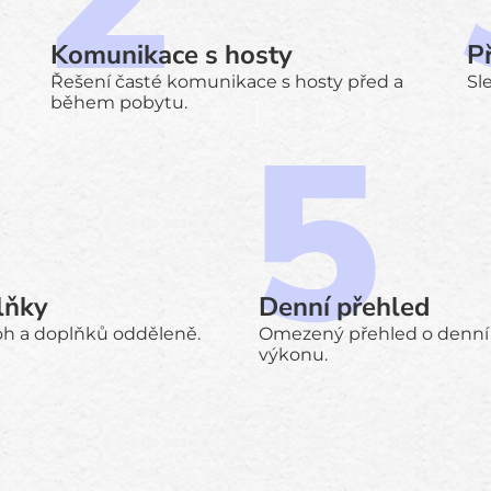
Komunikace s hosty
Př
Řešení časté komunikace s hosty před a
Sl
během pobytu.
lňky
Denní přehled
loh a doplňků odděleně.
Omezený přehled o denní 
výkonu.