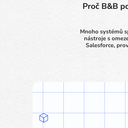
Proč B&B po
Mnoho systémů spr
nástroje s omeze
Salesforce, pro