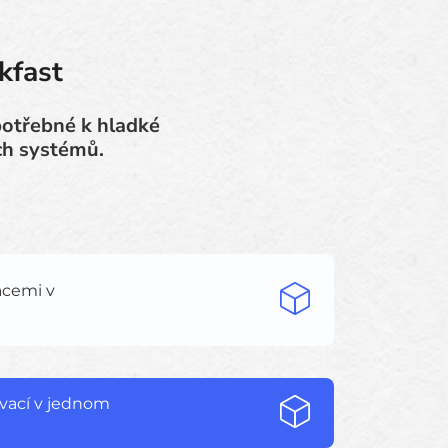
kfast
potřebné k hladké
ch systémů.
acemi v
rvací v jednom