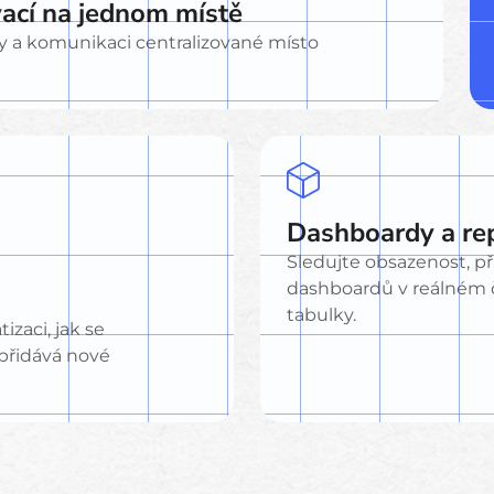
vací na jednom místě
tby a komunikaci centralizované místo
Dashboardy a re
Sledujte obsazenost, p
dashboardů v reálném č
tabulky.
izaci, jak se
 přidává nové