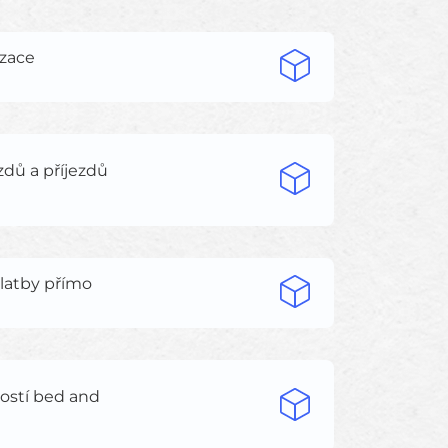
izace
zdů a příjezdů
platby přímo
tostí bed and