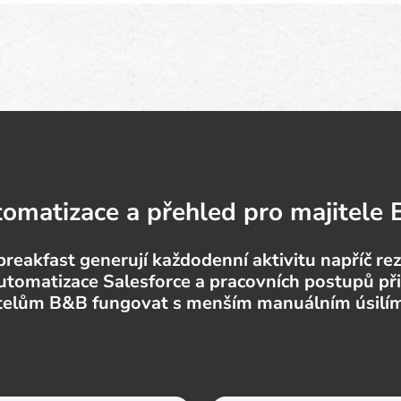
omatizace a přehled pro majitele
reakfast generují každodenní aktivitu napříč rez
utomatizace Salesforce a pracovních postupů př
lům B&B fungovat s menším manuálním úsilím a