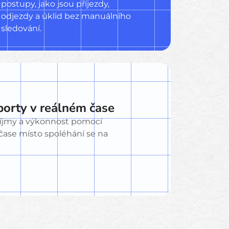
postupy, jako jsou příjezdy,
odjezdy a úklid bez manuálního
sledování.
porty v reálném čase
říjmy a výkonnost pomocí
ase místo spoléhání se na