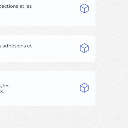
pections et les
s adhésions et
, les
x.