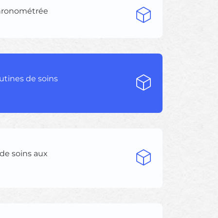
 chronométrée
outines de soins
de soins aux