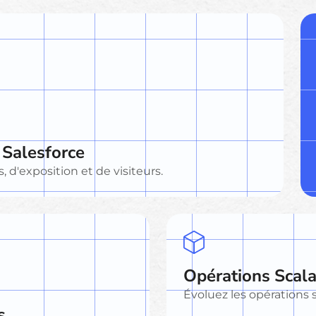
 Salesforce
 d'exposition et de visiteurs.
Opérations Scal
Évoluez les opérations 
s