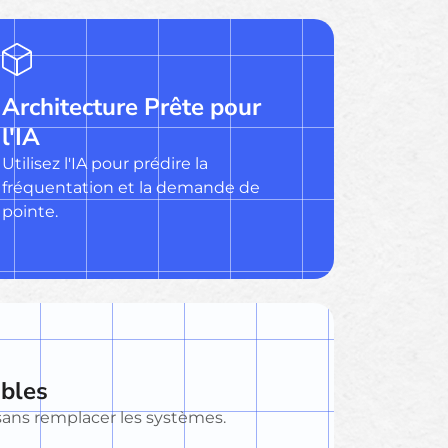
Architecture Prête pour
l'IA
Utilisez l'IA pour prédire la
fréquentation et la demande de
pointe.
ables
sans remplacer les systèmes.