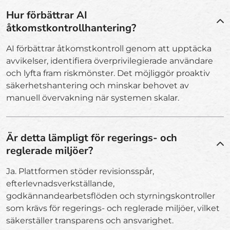
Hur förbättrar AI
åtkomstkontrollhantering?
AI förbättrar åtkomstkontroll genom att upptäcka
avvikelser, identifiera överprivilegierade användare
och lyfta fram riskmönster. Det möjliggör proaktiv
säkerhetshantering och minskar behovet av
manuell övervakning när systemen skalar.
Är detta lämpligt för regerings- och
reglerade miljöer?
Ja. Plattformen stöder revisionsspår,
efterlevnadsverkställande,
godkännandearbetsflöden och styrningskontroller
som krävs för regerings- och reglerade miljöer, vilket
säkerställer transparens och ansvarighet.