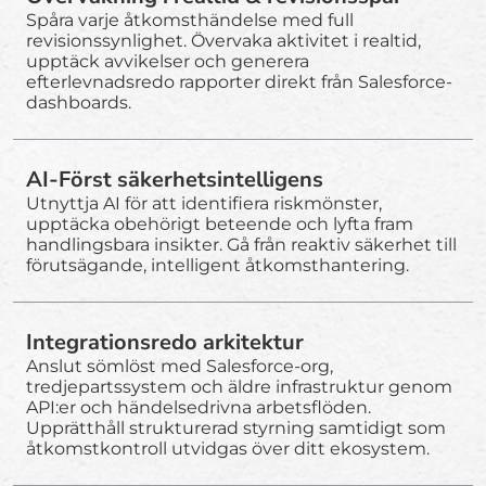
Spåra varje åtkomsthändelse med full
revisionssynlighet. Övervaka aktivitet i realtid,
upptäck avvikelser och generera
efterlevnadsredo rapporter direkt från Salesforce-
dashboards.
AI-Först säkerhetsintelligens
Utnyttja AI för att identifiera riskmönster,
upptäcka obehörigt beteende och lyfta fram
handlingsbara insikter. Gå från reaktiv säkerhet till
förutsägande, intelligent åtkomsthantering.
Integrationsredo arkitektur
Anslut sömlöst med Salesforce-org,
tredjepartssystem och äldre infrastruktur genom
API:er och händelsedrivna arbetsflöden.
Upprätthåll strukturerad styrning samtidigt som
åtkomstkontroll utvidgas över ditt ekosystem.