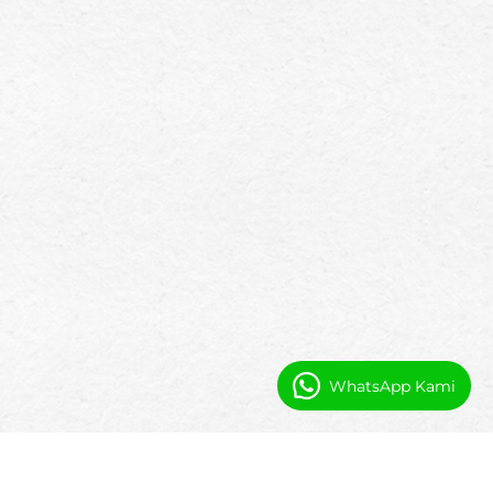
WhatsApp Kami
Otomatisasi dan Visibilitas untuk
Administrator Sekolah Charter