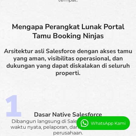
Mengapa Perangkat Lunak Portal
Tamu Booking Ninjas
Arsitektur asli Salesforce dengan akses tamu
yang aman, visibilitas operasional, dan
dukungan yang dapat diskalakan di seluruh
properti.
Dasar Native Salesforce
Dibangun langsung di Salesforce dengan data
WhatsApp Kami
waktu nyata, pelaporan, dan skalabilitas tingkat
perusahaan.