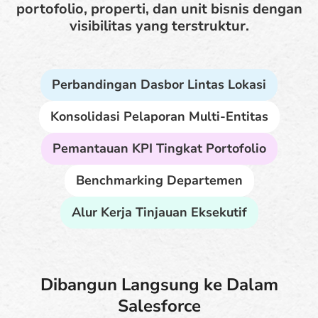
portofolio, properti, dan unit bisnis dengan
visibilitas yang terstruktur.
Perbandingan Dasbor Lintas Lokasi
Konsolidasi Pelaporan Multi-Entitas
Pemantauan KPI Tingkat Portofolio
Benchmarking Departemen
Alur Kerja Tinjauan Eksekutif
Dibangun Langsung ke Dalam
Salesforce