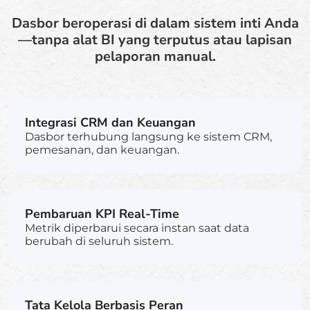
Dasbor beroperasi di dalam sistem inti Anda
—tanpa alat BI yang terputus atau lapisan
pelaporan manual.
Integrasi CRM dan Keuangan
Dasbor terhubung langsung ke sistem CRM,
pemesanan, dan keuangan.
Pembaruan KPI Real-Time
Metrik diperbarui secara instan saat data
berubah di seluruh sistem.
Tata Kelola Berbasis Peran