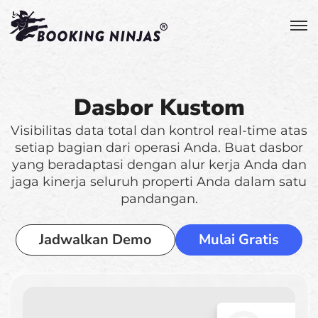
Dasbor Kustom
Visibilitas data total dan kontrol real-time atas
setiap bagian dari operasi Anda. Buat dasbor
yang beradaptasi dengan alur kerja Anda dan
jaga kinerja seluruh properti Anda dalam satu
pandangan.
Jadwalkan Demo
Mulai Gratis