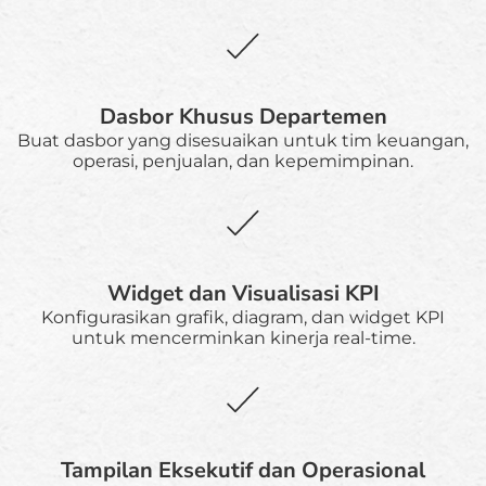
Dasbor Khusus Departemen
Buat dasbor yang disesuaikan untuk tim keuangan,
operasi, penjualan, dan kepemimpinan.
Widget dan Visualisasi KPI
Konfigurasikan grafik, diagram, dan widget KPI
untuk mencerminkan kinerja real-time.
Tampilan Eksekutif dan Operasional