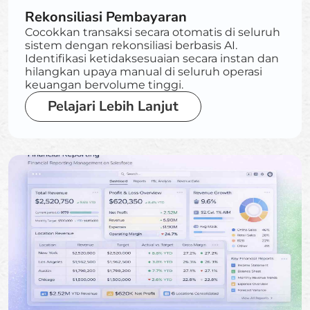
Rekonsiliasi Pembayaran
Cocokkan transaksi secara otomatis di seluruh
sistem dengan rekonsiliasi berbasis AI.
Identifikasi ketidaksesuaian secara instan dan
hilangkan upaya manual di seluruh operasi
keuangan bervolume tinggi.
Pelajari Lebih Lanjut