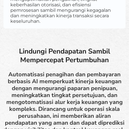
keberhasilan otorisasi, dan efisiensi
pemrosesan sambil mengurangi kegagalan
dan meningkatkan kinerja transaksi secara
keseluruhan.
Lindungi Pendapatan Sambil
Mempercepat Pertumbuhan
Automatisasi penagihan dan pembayaran
berbasis AI memperkuat kinerja keuangan
dengan mengurangi paparan penipuan,
meningkatkan tingkat persetujuan, dan
mengotomatisasi alur kerja keuangan yang
kompleks. Dirancang untuk operasi skala
perusahaan, ini memberikan aliran
pendapatan yang aman dan dapat diprediksi