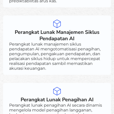
prediktabilitas arus kas.
Perangkat Lunak Manajemen Siklus
Pendapatan AI
Perangkat lunak manajemen siklus
pendapatan AI mengotomatisasi penagihan,
pengumpulan, pengakuan pendapatan, dan
pelacakan siklus hidup untuk mempercepat
realisasi pendapatan sambil memastikan
akurasi keuangan.
Perangkat Lunak Penagihan AI
Perangkat lunak penagihan AI secara dinamis
mengelola model penagihan langganan,