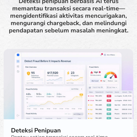
Deteksi penipuan berbasis AI terus
memantau transaksi secara real-time—
mengidentifikasi aktivitas mencurigakan,
mengurangi chargeback, dan melindungi
pendapatan sebelum masalah meningkat.
Deteksi Penipuan