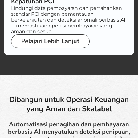
Kepatuhan PCI
Lindungi data pembayaran dan pertahankan
standar PCI dengan pemantauan
berkelanjutan dan deteksi anomali berbasis AI
—memastikan operasi pembayaran yang
aman dan sesuai.
Pelajari Lebih Lanjut
Dibangun untuk Operasi Keuangan
yang Aman dan Skalabel
Automatisasi penagihan dan pembayaran
berbasis AI menyatukan deteksi penipuan,