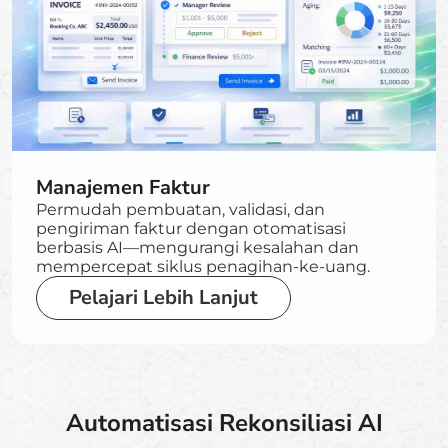
Manajemen Faktur
Permudah pembuatan, validasi, dan
pengiriman faktur dengan otomatisasi
berbasis AI—mengurangi kesalahan dan
mempercepat siklus penagihan-ke-uang.
Pelajari Lebih Lanjut
Automatisasi Rekonsiliasi AI