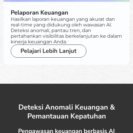
Pelaporan Keuangan
Hasilkan laporan keuangan yang akurat dan
real-time yang didukung oleh wawasan AI.
Deteksi anomali, pantau tren, dan
pertahankan visibilitas berkelanjutan ke dalam
kinerja keuangan Anda.
Pelajari Lebih Lanjut
Deteksi Anomali Keuangan &
Pemantauan Kepatuhan
Pengawasan keuangan berbasis AI