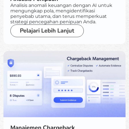
Analisis anomali keuangan dengan AI untuk
mengungkap pola, mengidentifikasi
penyebab utama, dan terus memperkuat
strategi pencegahan penipuan Anda.
Pelajari Lebih Lanjut
Manajemen Chargeback