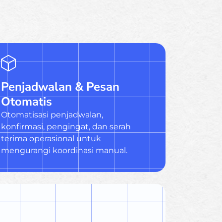
Penjadwalan & Pesan
Otomatis
Otomatisasi penjadwalan,
konfirmasi, pengingat, dan serah
terima operasional untuk
mengurangi koordinasi manual.