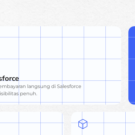
sforce
mbayaran langsung di Salesforce
sibilitas penuh.