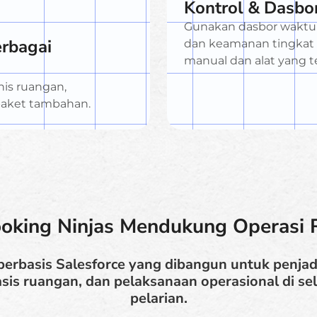
Kontrol & Dasbo
Gunakan dasbor waktu n
erbagai
dan keamanan tingkat p
manual dan alat yang t
nis ruangan,
n paket tambahan.
oking Ninjas Mendukung Operasi R
berbasis Salesforce yang dibangun untuk penjad
sis ruangan, dan pelaksanaan operasional di s
pelarian.