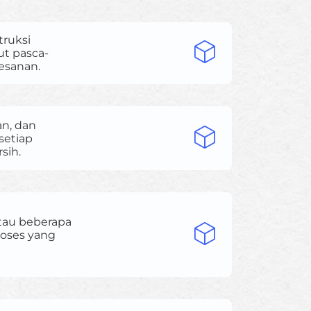
truksi
ut pasca-
esanan.
an, dan
setiap
sih.
atau beberapa
roses yang