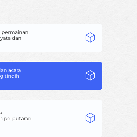
i permainan,
nyata dan
dan acara
g tindih
k
an perputaran