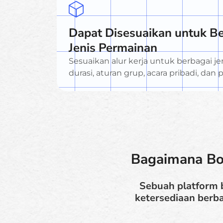
Dapat Disesuaikan untuk B
Jenis Permainan
Sesuaikan alur kerja untuk berbagai je
durasi, aturan grup, acara pribadi, da
Bagaimana Bo
Sebuah platform 
ketersediaan berba