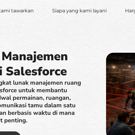
kami tawarkan
Siapa yang kami layani
Har
k Manajemen
i Salesforce
gkat lunak manajemen ruang
lesforce untuk membantu
dwal permainan, ruangan,
komunikasi tamu dalam satu
n berbasis waktu di mana
t penting.