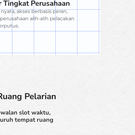
r Tingkat Perusahaan
yata, akses berbasis peran,
erusahaan alih-alih pelacakan
erputus.
uang Pelarian
walan slot waktu,
eluruh tempat ruang