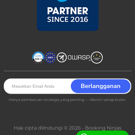
Hanya pembaruan strategis yang penting — dikirim setiap bulan.
Hak cipta dilindungi © 2026 - Booking Ninjas