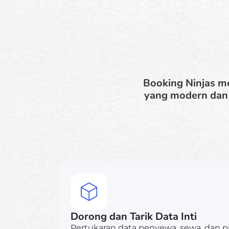
Booking Ninjas m
yang modern dan
Dorong dan Tarik Data Inti
Pertukaran data penyewa, sewa, dan pr