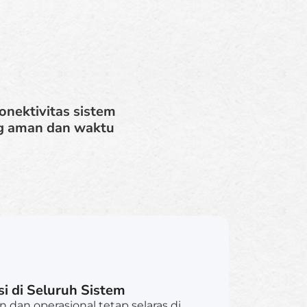
nektivitas sistem
g aman dan waktu
i di Seluruh Sistem
 dan operasional tetap selaras di