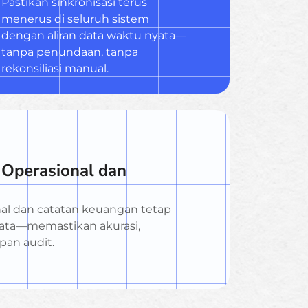
Pastikan sinkronisasi terus
menerus di seluruh sistem
dengan aliran data waktu nyata—
tanpa penundaan, tanpa
rekonsiliasi manual.
 Operasional dan
onal dan catatan keuangan tetap
yata—memastikan akurasi,
pan audit.