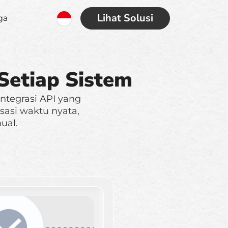
Lihat Solusi
ga
Setiap Sistem
ntegrasi API yang
asi waktu nyata,
ual.