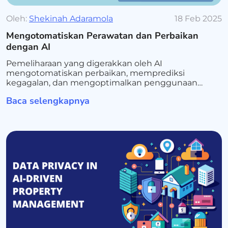
Oleh:
Shekinah Adaramola
18 Feb 2025
Mengotomatiskan Perawatan dan Perbaikan
dengan AI
Pemeliharaan yang digerakkan oleh AI
mengotomatiskan perbaikan, memprediksi
kegagalan, dan mengoptimalkan penggunaan
energi. Temukan bagaimana alat bertenaga AI
Baca selengkapnya
mengurangi biaya, meningkatkan efisiensi, dan
meningkatkan kepuasan penyewa