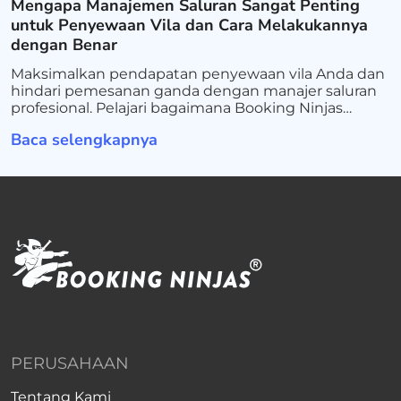
Mengapa Manajemen Saluran Sangat Penting
untuk Penyewaan Vila dan Cara Melakukannya
dengan Benar
Maksimalkan pendapatan penyewaan vila Anda dan
hindari pemesanan ganda dengan manajer saluran
profesional. Pelajari bagaimana Booking Ninjas
membantu menyederhanakan operasi,
Baca selengkapnya
menyinkronkan semua platform, dan
mengembangkan bisnis penyewaan mewah Anda.
PERUSAHAAN
Tentang Kami