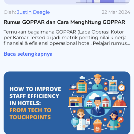
Oleh:
Justin Deagle
22 Mar 2024
Rumus GOPPAR dan Cara Menghitung GOPPAR
Temukan bagaimana GOPPAR (Laba Operasi Kotor
per Kamar Tersedia) jadi metrik penting nilai kinerja
finansial & efisiensi operasional hotel. Pelajari rumus
GOPPAR & keunggulannya dari metrik pendapatan
Baca selengkapnya
tradisional.