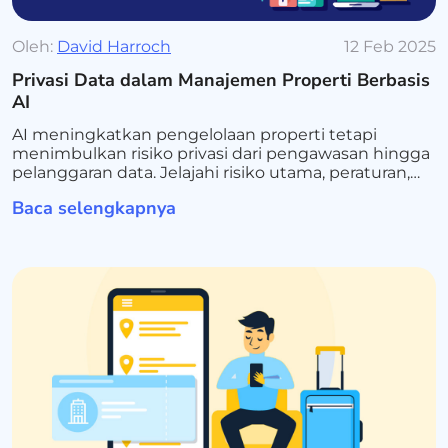
Oleh:
David Harroch
12 Feb 2025
Privasi Data dalam Manajemen Properti Berbasis
AI
AI meningkatkan pengelolaan properti tetapi
menimbulkan risiko privasi dari pengawasan hingga
pelanggaran data. Jelajahi risiko utama, peraturan,
dan praktik terbaik untuk penggunaan AI yang
Baca selengkapnya
aman.