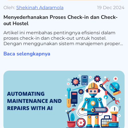
Oleh:
Shekinah Adaramola
19 Dec 2024
Menyederhanakan Proses Check-in dan Check-
out Hostel
Artikel ini membahas pentingnya efisiensi dalam
proses check-in dan check-out untuk hostel.
Dengan menggunakan sistem manajemen properti
(PMS) dan teknologi layanan mandiri, hostel dapat
Baca selengkapnya
mengurangi waktu tunggu dan meningkatkan
kepuasan tamu.