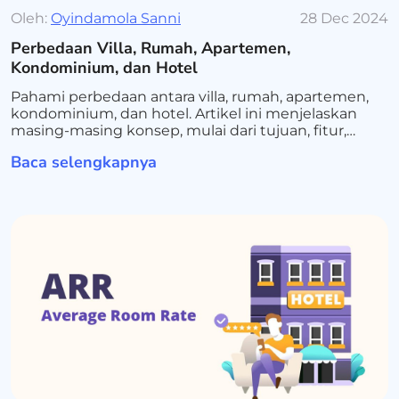
Oleh:
Oyindamola Sanni
28 Dec 2024
Perbedaan Villa, Rumah, Apartemen,
Kondominium, dan Hotel
Pahami perbedaan antara villa, rumah, apartemen,
kondominium, dan hotel. Artikel ini menjelaskan
masing-masing konsep, mulai dari tujuan, fitur,
hingga lokasi, agar Anda dapat membuat keputusan
Baca selengkapnya
yang tepat sesuai kebutuhan dan gaya hidup Anda.