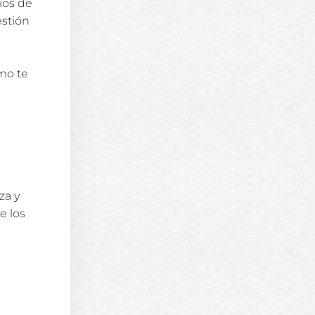
ios de
estión
mo te
za y
e los