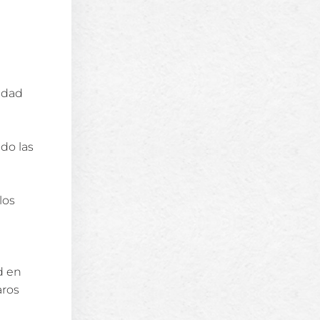
idad
do las
los
d en
aros