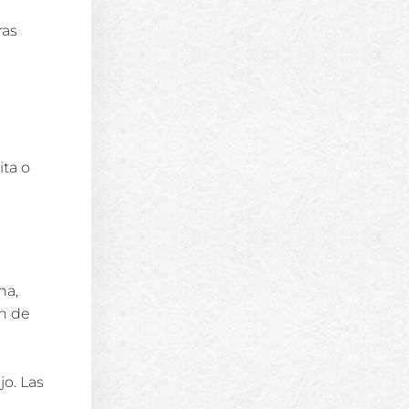
ras
ita o
na,
ón de
jo. Las