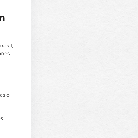
un
neral,
iones
as o
os