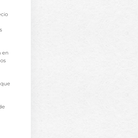
ecio
s
n en
dos
s que
de