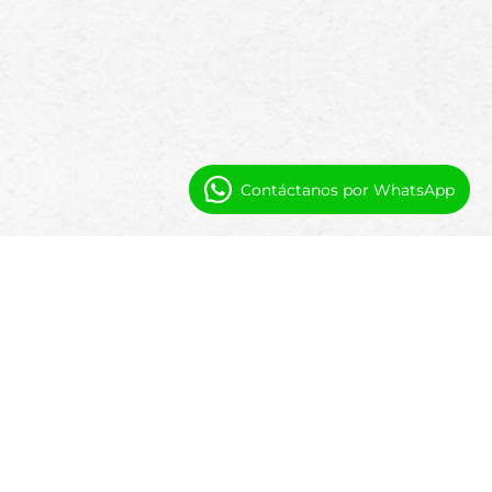
Contáctanos por WhatsApp
Preguntas Frecuentes
¿Qué es la integración de gestión de
documentos en la gestión de propiedades?
La integración de gestión de documentos conecta
tus procesos de generación y almacenamiento de
documentos directamente con tu sistema de