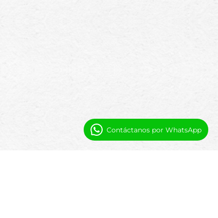
Contáctanos por WhatsApp
Por qué Booking Ninjas
Salesforce proporciona una base poderosa.
Booking Ninjas la extiende con flujos de
trabajo específicos para propiedades
diseñados para la conectividad empresarial.