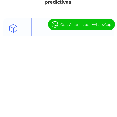
predictivas.
Contáctanos por WhatsApp
Predecir Demanda y Optimizar
Programación
Pronostica la demanda de clases y el uso del
espacio para mejorar la programación y reducir
conflictos.
Perspectivas de Retención y