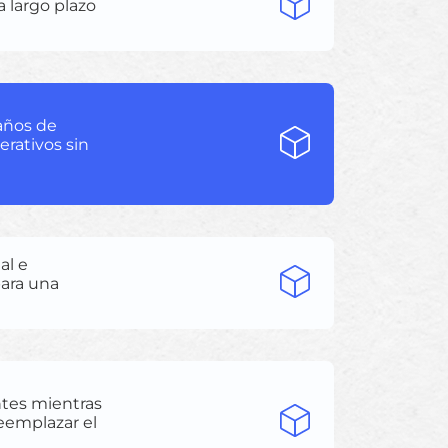
a largo plazo
maños de
erativos sin
al e
para una
ntes mientras
reemplazar el