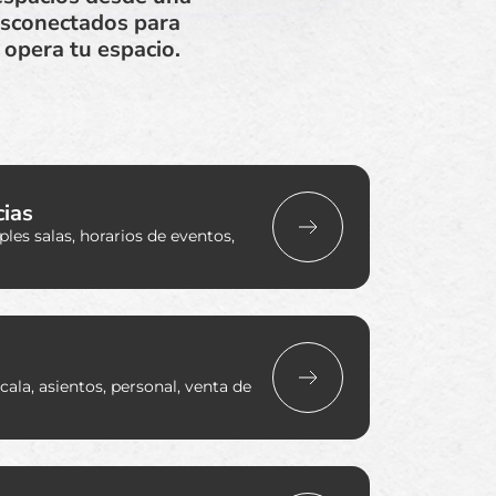
esconectados para
 opera tu espacio.
cias
les salas, horarios de eventos,
ala, asientos, personal, venta de