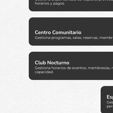
horarios y pagos.
Centro Comunitario
Gestiona programas, salas, reservas, membre
Club Nocturno
Gestiona horarios de eventos, membresías, r
capacidad.
Es
Ges
per