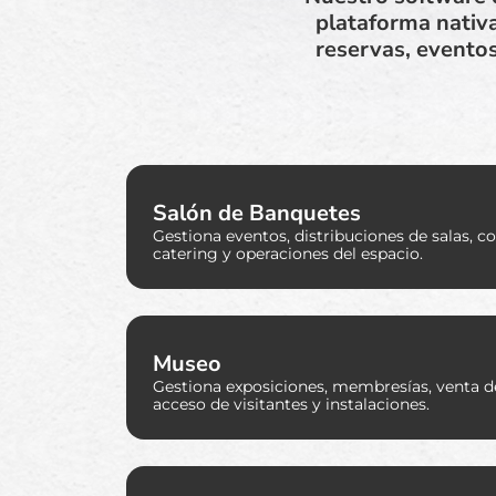
plataforma nativ
reservas, eventos
Salón de Banquetes
Gestiona eventos, distribuciones de salas, c
catering y operaciones del espacio.
Museo
Gestiona exposiciones, membresías, venta d
acceso de visitantes y instalaciones.