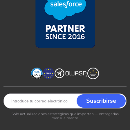
Solo actualizaciones estratégicas que importan — entregadas
mensualmente.