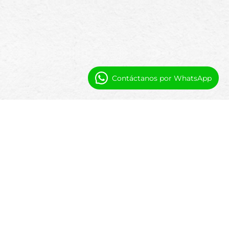
Contáctanos por WhatsApp
Por Qué las Agencias
Gubernamentales Usan Software
Nativo de Salesforce
Muchos sistemas de propiedades
gubernamentales tradicionales son rígidos y
difíciles de adaptar. Las plataformas nativas
de Salesforce proporcionan la flexibilidad,
gobernanza y visibilidad que las
organizaciones del sector público requieren.