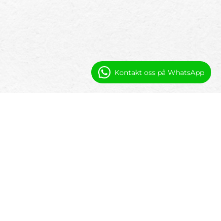
Kontakt oss på WhatsApp
Hvorfor Booking Ninjas
Salesforce gir et kraftig fundament. Booking
Ninjas utvider det med eiendomsspesifikke
arbeidsflyter designet for
bedriftsforbindelse.
Strukturerte iPaaS integrasjonsmuligheter
Salesforce MuleSoft integrasjonsstøtte
Salesforce Zapier integrasjonsfleksibilitet