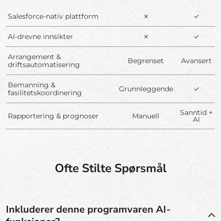
Salesforce-nativ plattform
✗
✓
AI-drevne innsikter
✗
✓
Arrangement &
Begrenset
Avansert
driftsautomatisering
Bemanning &
Grunnleggende
✓
fasilitetskoordinering
Sanntid +
Rapportering & prognoser
Manuell
AI
Ofte Stilte Spørsmål
Inkluderer denne programvaren AI-