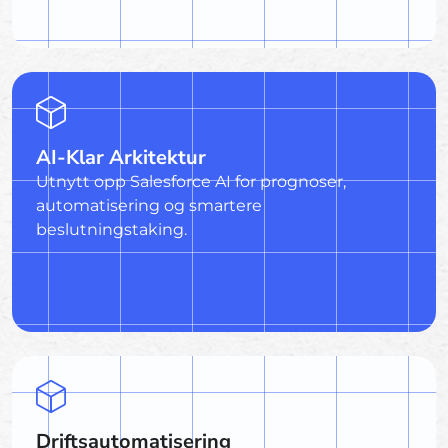
AI-Klar Arkitektur
Utnytt opp Salesforce AI for prognoser,
automatisering og smartere
beslutningstaking.
Driftsautomatisering