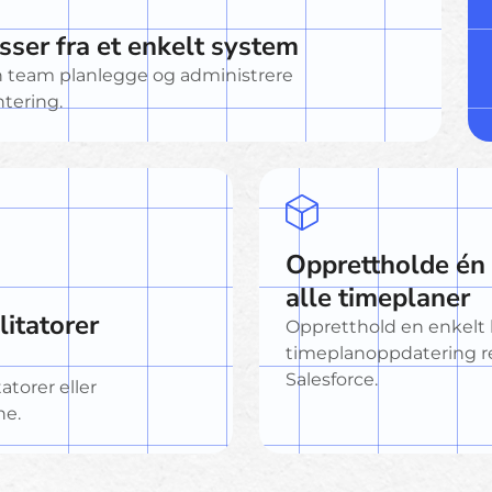
sser fra et enkelt system
n team planlegge og administrere
ntering.
Opprettholde én k
alle timeplaner
litatorer
Oppretthold en enkelt k
timeplanoppdatering re
Salesforce.
tatorer eller
ne.