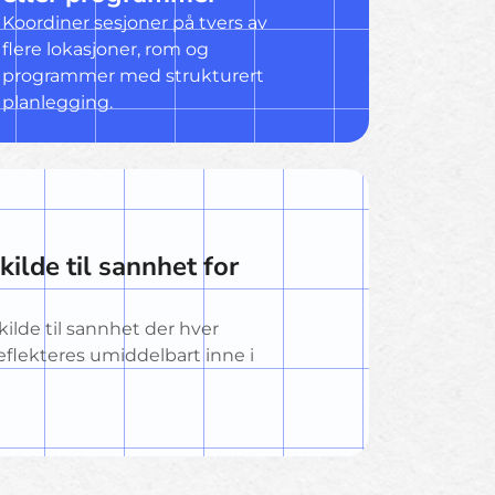
Koordiner sesjoner på tvers av
flere lokasjoner, rom og
programmer med strukturert
planlegging.
ilde til sannhet for
ilde til sannhet der hver
flekteres umiddelbart inne i