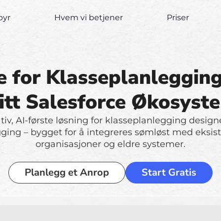
lbyr
Hvem vi betjener
Priser
 for Klasseplanleggin
itt Salesforce Økosyst
iv, AI-første løsning for klasseplanlegging designe
ging – bygget for å integreres sømløst med eksis
organisasjoner og eldre systemer.
Planlegg et Anrop
Start Gratis