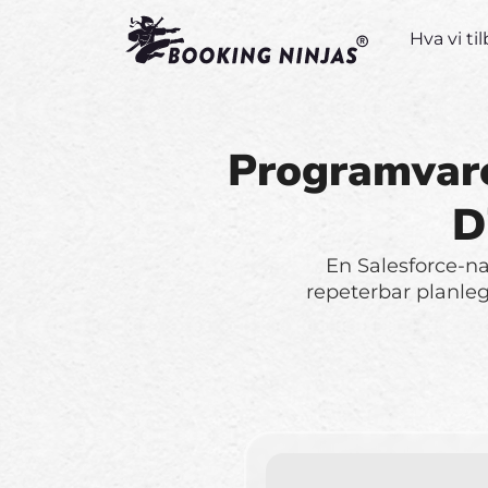
Hva vi ti
Programvare
D
En Salesforce-nat
repeterbar planleg