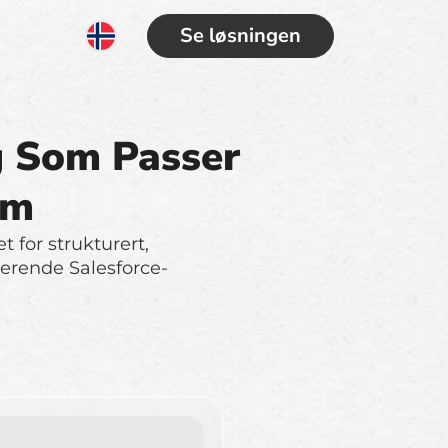
Se løsningen
g Som Passer
em
t for strukturert,
terende Salesforce-