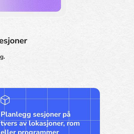
esjoner
g.
Planlegg sesjoner på
tvers av lokasjoner, rom
eller programmer