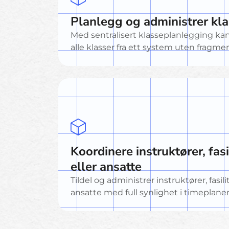
Planlegg og administrer kla
Med sentralisert klasseplanlegging ka
alle klasser fra ett system uten fragme
Koordinere instruktører, fasi
eller ansatte
Tildel og administrer instruktører, fasili
ansatte med full synlighet i timeplane