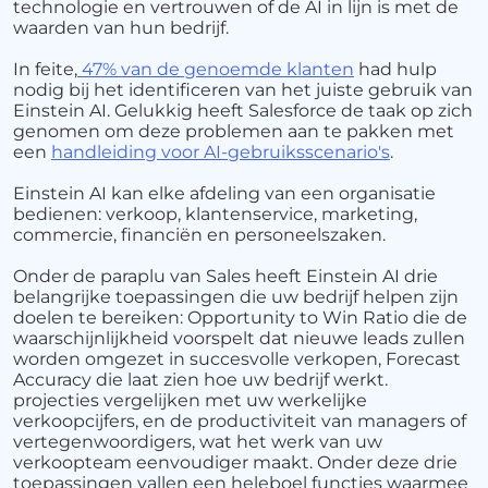
technologie en vertrouwen of de AI in lijn is met de
waarden van hun bedrijf.
In feite,
47% van de genoemde klanten
had hulp
nodig bij het identificeren van het juiste gebruik van
Einstein AI. Gelukkig heeft Salesforce de taak op zich
genomen om deze problemen aan te pakken met
een
handleiding voor AI-gebruiksscenario's
.
Einstein AI kan elke afdeling van een organisatie
bedienen: verkoop, klantenservice, marketing,
commercie, financiën en personeelszaken.
Onder de paraplu van Sales heeft Einstein AI drie
belangrijke toepassingen die uw bedrijf helpen zijn
doelen te bereiken: Opportunity to Win Ratio die de
waarschijnlijkheid voorspelt dat nieuwe leads zullen
worden omgezet in succesvolle verkopen, Forecast
Accuracy die laat zien hoe uw bedrijf werkt.
projecties vergelijken met uw werkelijke
verkoopcijfers, en de productiviteit van managers of
vertegenwoordigers, wat het werk van uw
verkoopteam eenvoudiger maakt. Onder deze drie
toepassingen vallen een heleboel functies waarmee