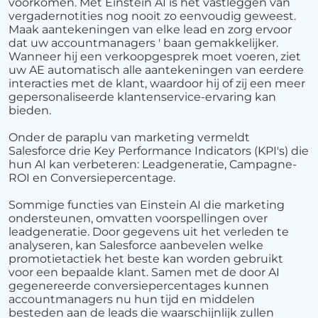
voorkomen. Met Einstein AI is het vastleggen van
vergadernotities nog nooit zo eenvoudig geweest.
Maak aantekeningen van elke lead en zorg ervoor
dat uw accountmanagers ' baan gemakkelijker.
Wanneer hij een verkoopgesprek moet voeren, ziet
uw AE automatisch alle aantekeningen van eerdere
interacties met de klant, waardoor hij of zij een meer
gepersonaliseerde klantenservice-ervaring kan
bieden.
Onder de paraplu van marketing vermeldt
Salesforce drie Key Performance Indicators (KPI's) die
hun AI kan verbeteren: Leadgeneratie, Campagne-
ROI en Conversiepercentage.
Sommige functies van Einstein AI die marketing
ondersteunen, omvatten voorspellingen over
leadgeneratie. Door gegevens uit het verleden te
analyseren, kan Salesforce aanbevelen welke
promotietactiek het beste kan worden gebruikt
voor een bepaalde klant. Samen met de door AI
gegenereerde conversiepercentages kunnen
accountmanagers nu hun tijd en middelen
besteden aan de leads die waarschijnlijk zullen