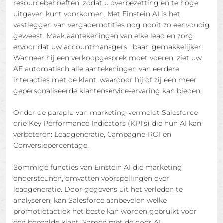
resourcebehoeften, zodat u overbezetting en te hoge
uitgaven kunt voorkomen. Met Einstein AI is het
vastleggen van vergadernotities nog nooit zo eenvoudig
geweest. Maak aantekeningen van elke lead en zorg
ervoor dat uw accountmanagers ' baan gemakkelijker.
Wanneer hij een verkoopgesprek moet voeren, ziet uw
AE automatisch alle aantekeningen van eerdere
interacties met de klant, waardoor hij of zij een meer
gepersonaliseerde klantenservice-ervaring kan bieden.
Onder de paraplu van marketing vermeldt Salesforce
drie Key Performance Indicators (KPI's) die hun AI kan
verbeteren: Leadgeneratie, Campagne-ROI en
Conversiepercentage.
Sommige functies van Einstein AI die marketing
ondersteunen, omvatten voorspellingen over
leadgeneratie. Door gegevens uit het verleden te
analyseren, kan Salesforce aanbevelen welke
promotietactiek het beste kan worden gebruikt voor
een bepaalde klant. Samen met de door AI