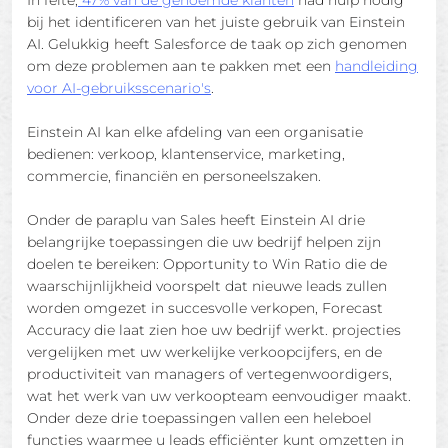
In feite,
47% van de genoemde klanten
had hulp nodig
bij het identificeren van het juiste gebruik van Einstein
AI. Gelukkig heeft Salesforce de taak op zich genomen
om deze problemen aan te pakken met een
handleiding
voor AI-gebruiksscenario's
.
Einstein AI kan elke afdeling van een organisatie
bedienen: verkoop, klantenservice, marketing,
commercie, financiën en personeelszaken.
Onder de paraplu van Sales heeft Einstein AI drie
belangrijke toepassingen die uw bedrijf helpen zijn
doelen te bereiken: Opportunity to Win Ratio die de
waarschijnlijkheid voorspelt dat nieuwe leads zullen
worden omgezet in succesvolle verkopen, Forecast
Accuracy die laat zien hoe uw bedrijf werkt. projecties
vergelijken met uw werkelijke verkoopcijfers, en de
productiviteit van managers of vertegenwoordigers,
wat het werk van uw verkoopteam eenvoudiger maakt.
Onder deze drie toepassingen vallen een heleboel
functies waarmee u leads efficiënter kunt omzetten in