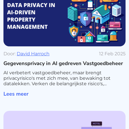
Door:
David Harroch
12 Feb 2025
Gegevensprivacy in AI gedreven Vastgoedbeheer
AI verbetert vastgoedbeheer, maar brengt
privacyrisico's met zich mee, van bewaking tot
datalekken. Verken de belangrijkste risico's,
regelgeving en beste praktijken voor veilig gebruik
Lees meer
van AI.