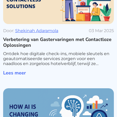
Door:
Shekinah Adaramola
03 Mar 2025
Verbetering van Gastervaringen met Contactloze
Oplossingen
Ontdek hoe digitale check-ins, mobiele sleutels en
geautomatiseerde services zorgen voor een
naadloos en zorgeloos hotelverblijf, terwijl ze
tegelijkertijd de operationele processen
Lees meer
optimaliseren.