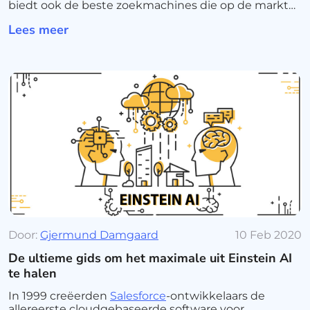
biedt ook de beste zoekmachines die op de markt
verkrijgbaar zijn en hoe u het beste uit metasearch
Lees meer
kunt halen.
Door:
Gjermund Damgaard
10 Feb 2020
De ultieme gids om het maximale uit Einstein AI
te halen
In 1999 creëerden
Salesforce
-ontwikkelaars de
allereerste cloudgebaseerde software voor