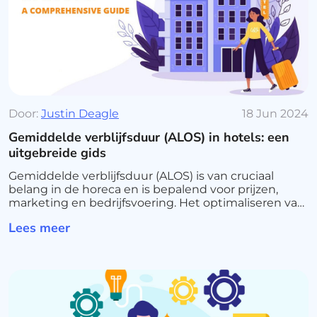
Door:
Justin Deagle
18 Jun 2024
Gemiddelde verblijfsduur (ALOS) in hotels: een
uitgebreide gids
Gemiddelde verblijfsduur (ALOS) is van cruciaal
belang in de horeca en is bepalend voor prijzen,
marketing en bedrijfsvoering. Het optimaliseren van
ALOS kan de omzet verhogen en de
Lees meer
gasttevredenheid verbeteren.