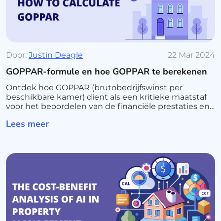
Door:
Justin Deagle
22 Mar 2024
GOPPAR-formule en hoe GOPPAR te berekenen
Ontdek hoe GOPPAR (brutobedrijfswinst per
beschikbare kamer) dient als een kritieke maatstaf
voor het beoordelen van de financiële prestaties en
operationele efficiëntie van een hotel. Leer de
Lees meer
formule en de voordelen ervan.