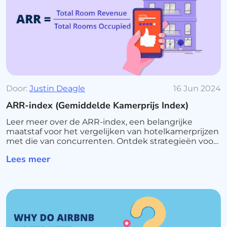
Door:
Justin Deagle
16 Jun 2024
ARR-index (Gemiddelde Kamerprijs Index)
Leer meer over de ARR-index, een belangrijke
maatstaf voor het vergelijken van hotelkamerprijzen
met die van concurrenten. Ontdek strategieën voor
het verbeteren van prijzen en opbrengsten om de
Lees meer
markpositie en winstgevendheid van uw hotel te
verbeteren.