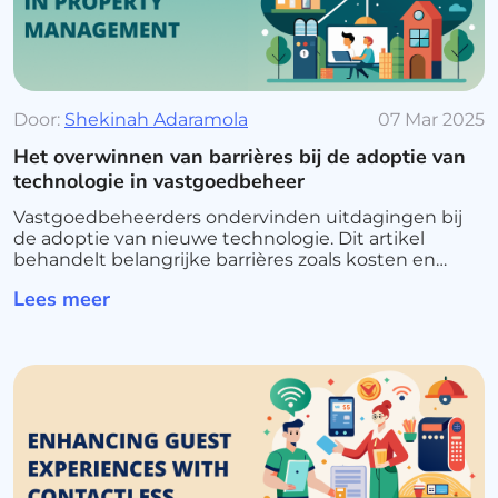
Door:
Shekinah Adaramola
07 Mar 2025
Het overwinnen van barrières bij de adoptie van
technologie in vastgoedbeheer
Vastgoedbeheerders ondervinden uitdagingen bij
de adoptie van nieuwe technologie. Dit artikel
behandelt belangrijke barrières zoals kosten en
weerstand tegen verandering en biedt strategieën
Lees meer
voor een naadloze integratie.