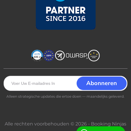
Alleen strategische updates die ertoe doen — maandelijks geleverd.
Alle rechten voorbehouden © 2026 - Booking Ninjas