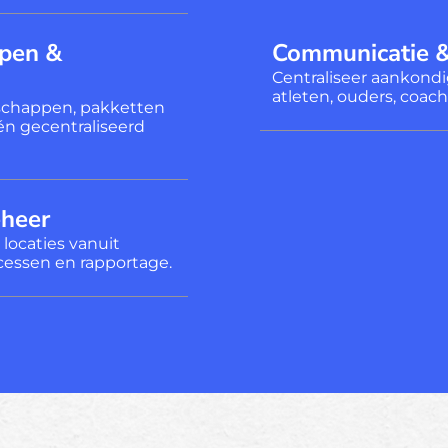
ppen &
Communicatie 
Centraliseer aankond
atleten, ouders, coac
schappen, pakketten
én gecentraliseerd
eheer
locaties vanuit
cessen en rapportage.