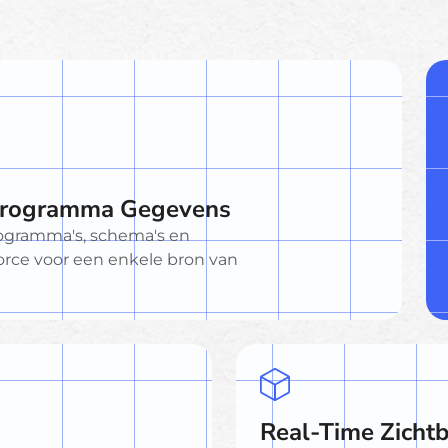
 Programma Gegevens
programma's, schema's en
force voor een enkele bron van
Real-Time Zichtb