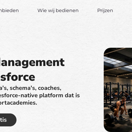
anbieden
Wie wij bedienen
Prijzen
Management
sforce
's, schema's, coaches,
lesforce-native platform dat is
ortacademies.
tis