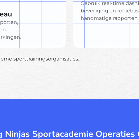
Gebruik real-time dash
beveiliging en rolgeba
veau
handmatige rapporten 
sporten,
 en
erkingen.
erne sporttrainingsorganisaties.
 Ninjas Sportacademie Operaties