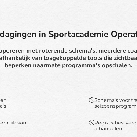
tdagingen in Sportacademie Operat
opereren met roterende schema's, meerdere coa
k afhankelijk van losgekoppelde tools die zichtba
beperken naarmate programma's opschalen.
 en
Schema's voor tr
a's
seizoensprogram
ebruik van
Registraties, ve
afhandelen