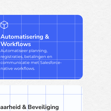
Automatisering &
Workflows
Automatiseer planning,
registraties, betalingen en
communicatie met Salesforce-
native workflows.
aarheid & Beveiliging