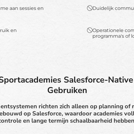
me aan sessies en
Duidelijk commu
bruik en
Operationele co
programma's of l
portacademies Salesforce-Native
Gebruiken
tsystemen richten zich alleen op planning of r
 gebouwd op Salesforce, waardoor academies vol
controle en lange termijn schaalbaarheid hebben