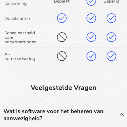
Beperkt
Beperkt
facturering
Dockkaarten
Schaalbaarheid
voor
ondernemingen
AI-
automatisering
Veelgestelde Vragen
Wat is software voor het beheren van
aanwezigheid?