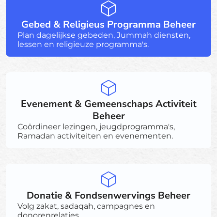
Gebed & Religieus Programma Beheer
Plan dagelijkse gebeden, Jummah diensten,
lessen en religieuze programma's.
Evenement & Gemeenschaps Activiteit
Beheer
Coördineer lezingen, jeugdprogramma's,
Ramadan activiteiten en evenementen.
Donatie & Fondsenwervings Beheer
Volg zakat, sadaqah, campagnes en
donorenrelaties.