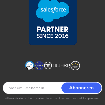
Alleen strategische updates die ertoe doen — maandelijks geleverd.