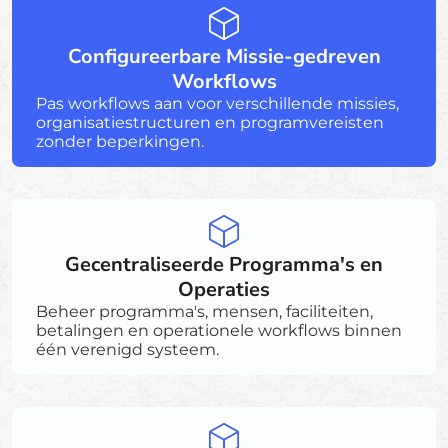
Configureerbare Missie-gedreven
Workflows
Pas workflows aan voor verschillende missies,
organisatiestructuren en programvereisten
zonder beperkingen.
Gecentraliseerde Programma's en
Operaties
Beheer programma's, mensen, faciliteiten,
betalingen en operationele workflows binnen
één verenigd systeem.