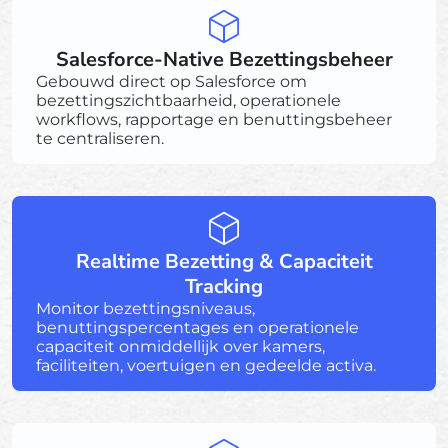
Salesforce-Native Bezettingsbeheer
Gebouwd direct op Salesforce om
bezettingszichtbaarheid, operationele
workflows, rapportage en benuttingsbeheer
te centraliseren.
Realtime Bezetting & Capaciteit
Tracking
Monitor bezettingsniveaus,
benuttingspercentages en operationele
capaciteit onmiddellijk over kamers,
faciliteiten, voertuigen en gedeelde activa.