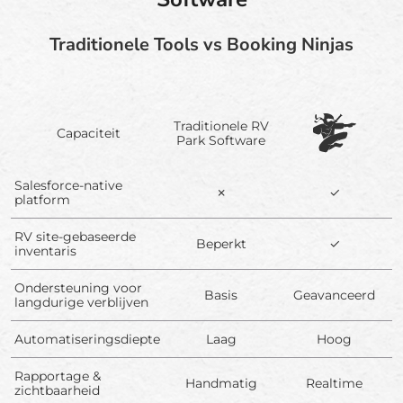
Traditionele Tools vs Booking Ninjas
Traditionele RV
Capaciteit
Park Software
Salesforce-native
✗
✓
platform
RV site-gebaseerde
Beperkt
✓
inventaris
Ondersteuning voor
Basis
Geavanceerd
langdurige verblijven
Automatiseringsdiepte
Laag
Hoog
Rapportage &
Handmatig
Realtime
zichtbaarheid