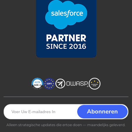
Alleen strategische updates die ertoe doen — maandelijks geleverd.