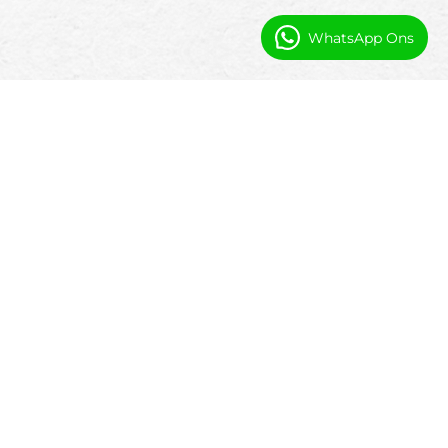
WhatsApp Ons
Waarom Marinas Kiezen voor een
Salesforce-Native Software
Oplossing
De meeste marina systemen zijn rigide en
moeilijk aan te passen naarmate de operaties
veranderen.
Alle Gegevens in Salesforce
Houd alle boater, ligplaats en
betalingsgegevens in Salesforce.