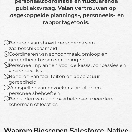
personeelcoördinatie en fluctuerende
publieksvraag. Velen vertrouwen op
losgekoppelde plannings-, personeels- en
rapportagetools.
Beheren van showtime schema's en
zaalbeschikbaarheid
Coördineren van schoonmaak, omloop en
gereedheid tussen vertoningen
Personeel inplannen voor de kassa, concessies en
vloeroperaties
Beheren van faciliteiten en apparatuur
gereedheid
Voorspellen van bezoekersaantallen en
personeelsbehoeften
Behouden van zichtbaarheid over meerdere
schermen of locaties
Waarom Bioscopen Salesforce-Native