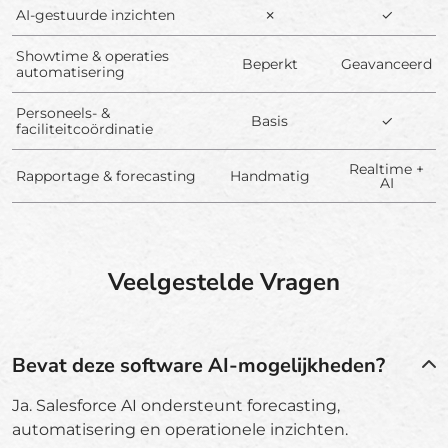
AI-gestuurde inzichten
✗
✓
Showtime & operaties
Beperkt
Geavanceerd
automatisering
Personeels- &
Basis
✓
faciliteitcoördinatie
Realtime +
Rapportage & forecasting
Handmatig
AI
Veelgestelde Vragen
Bevat deze software AI-mogelijkheden?
Ja. Salesforce AI ondersteunt forecasting,
automatisering en operationele inzichten.