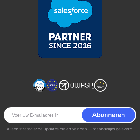
Alleen strategische updates die ertoe doen — maandelijks geleverd.