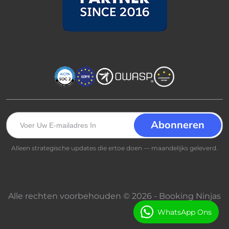
Alleen strategische updates die ertoe doen — maandelijks geleverd.
Alle rechten voorbehouden © 2026 - Booking Ninjas
WhatsApp Ons