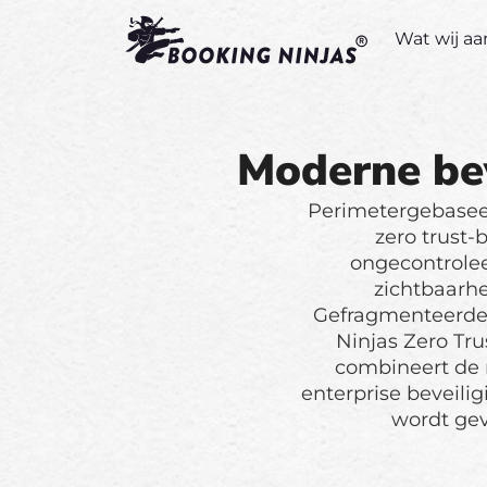
Wat wij a
Moderne beve
Perimetergebaseer
zero trust-
ongecontrolee
zichtbaarhe
Gefragmenteerde 
Ninjas Zero Tru
combineert de 
enterprise beveil
wordt gev