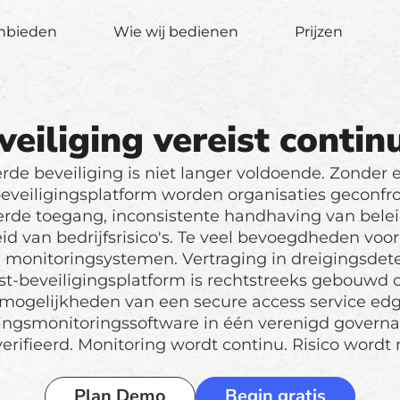
anbieden
Wie wij bedienen
Prijzen
iliging vereist continu
de beveiliging is niet langer voldoende. Zonder 
beveiligingsplatform worden organisaties geconf
rde toegang, inconsistente handhaving van bele
id van bedrijfsrisico's. Te veel bevoegdheden voor
monitoringsystemen. Vertraging in dreigingsdete
st-beveiligingsplatform is rechtstreeks gebouwd 
mogelijkheden van een secure access service ed
igingsmonitoringssoftware in één verenigd govern
erifieerd. Monitoring wordt continu. Risico wordt
Plan Demo
Begin gratis