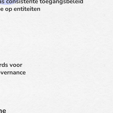
as consistente toegangsbeleid
e op entiteiten
rds voor
overnance
me