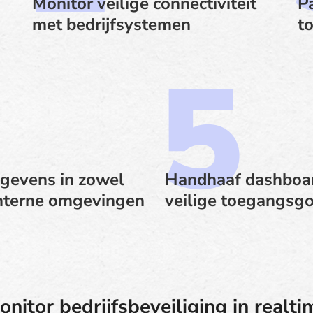
Monitor veilige connectiviteit
P
met bedrijfsystemen
to
gevens in zowel
Handhaaf dashboa
interne omgevingen
veilige toegangsg
onitor bedrijfsbeveiliging in realti