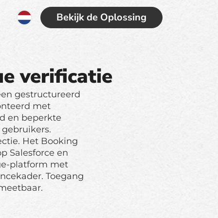
Bekijk de Oplossing
e verificatie
een gestructureerd
ronteerd met
id en beperkte
 gebruikers.
ctie. Het Booking
op Salesforce en
ge-platform met
ancekader. Toegang
 meetbaar.