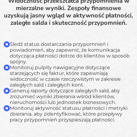
Widoczność przekształca przypomnienia w
mierzalne wyniki. Zespoły finansowe
uzyskują jasny wgląd w aktywność płatności,
zaległe salda i skuteczność przypomnień.
Śledź status dostarczania przypomnień i
powiadomień, aby zapewnić, że komunikacja
dotycząca płatności dotrze do klientów w sposób
spójny.
Monitoruj pulpity nawigacyjne dotyczące
starzejących się faktur, które zapewniają
widoczność w czasie rzeczywistym w zakresie
zaległych sald i zaległych kont.
Generuj raporty dotyczące zaległych sald, aby
zrozumieć wyniki zbierania wśród klientów,
nieruchomości lub jednostek biznesowych.
Monitoruj aktywność statusu płatności i metryki
zbierania, aby zidentyfikować, które przepływy
pracy przypomnień przyspieszają płatności.