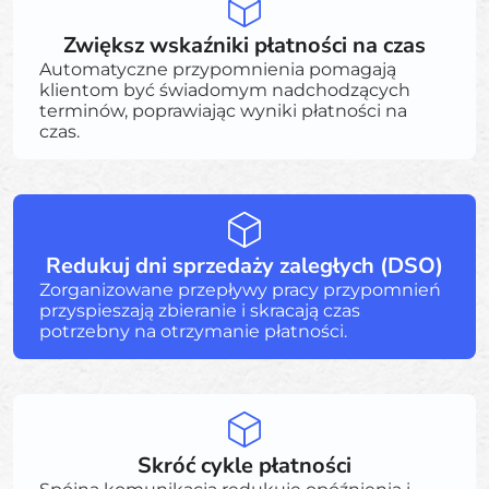
Zwiększ wskaźniki płatności na czas
Automatyczne przypomnienia pomagają
klientom być świadomym nadchodzących
terminów, poprawiając wyniki płatności na
czas.
Redukuj dni sprzedaży zaległych (DSO)
Zorganizowane przepływy pracy przypomnień
przyspieszają zbieranie i skracają czas
potrzebny na otrzymanie płatności.
Skróć cykle płatności