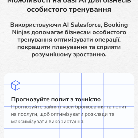
особистого тренування
Використовуючи AI Salesforce, Booking
Ninjas допомагає бізнесам особистого
тренування оптимізувати операції,
покращити планування та сприяти
розумнішому зростанню.
Прогнозуйте попит з точністю
Прогнозуйте зайняті часи бронювання та попит
на послуги, щоб оптимізувати розклади та
максимізувати використання.