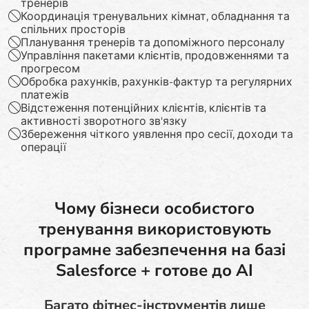
тренерів
Координація тренувальних кімнат, обладнання та
спільних просторів
Планування тренерів та допоміжного персоналу
Управління пакетами клієнтів, продовженнями та
прогресом
Обробка рахунків, рахунків-фактур та регулярних
платежів
Відстеження потенційних клієнтів, клієнтів та
активності зворотного зв'язку
Збереження чіткого уявлення про сесії, доходи та
операції
Чому бізнеси особистого
тренування використовують
програмне забезпечення на базі
Salesforce + готове до AI
Багато фітнес-інструментів лише