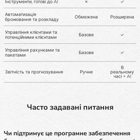
Інструменти, готові до AI
✗
✓
Автоматизація
Обмежена
Розширена
бронювання та розкладу
Управління клієнтами та
Базове
✓
потенційними клієнтами
Управління рахунками та
Базове
✓
пакетами
В
Звітність та прогнозування
Ручне
реальному
часі + AI
Часто задавані питання
Чи підтримує це програмне забезпечення