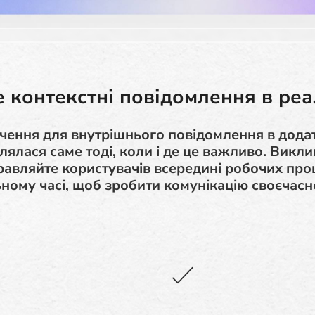
 контекстні повідомлення в реа
чення для внутрішнього повідомлення в додат
влялася саме тоді, коли і де це важливо. Викли
равляйте користувачів всередині робочих проц
ьному часі, щоб зробити комунікацію своєчас