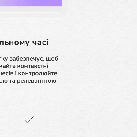
льному часі
ку забезпечує, щоб
кайте контекстні
есів і контролюйте
ною та релевантною.