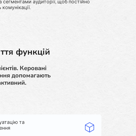
а сегментами аудиторії, щоб постійно
 комунікації.
ття функцій
єнтів. Керовані
ання допомагають
активний.
уатацію та
ення