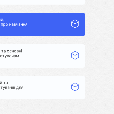
й,
 про навчання
 та основні
истувачам
й та
тувачів для