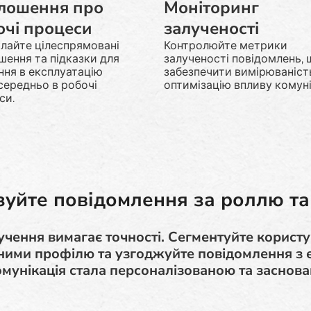
лошення про
Моніторинг
очі процеси
залученості
лайте цілеспрямовані
Контролюйте метрики
шення та підказки для
залученості повідомлень,
ння в експлуатацію
забезпечити вимірюваніст
середньо в робочі
оптимізацію впливу комуні
си.
зуйте повідомлення за роллю та
чення вимагає точності. Сегментуйте користу
аними профілю та узгоджуйте повідомлення з 
омунікація стала персоналізованою та заснова