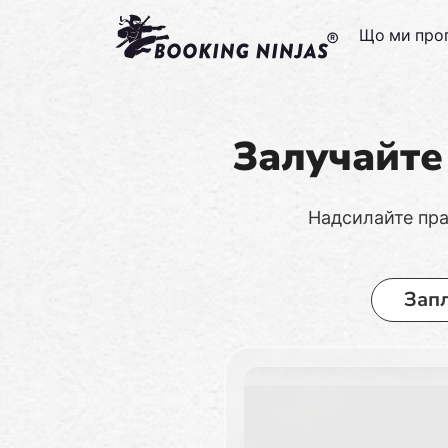
Що ми про
Залучайте 
Надсилайте пра
Зап