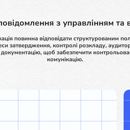
овідомлення з управлінням та 
ація повинна відповідати структурованим пол
еси затвердження, контролі розкладу, аудиторс
 документацію, щоб забезпечити контрольован
комунікацію.