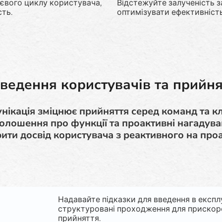
євого циклу користувача,
Відстежуйте залученість з
ть.
оптимізувати ефективність
ведення користувачів та прийня
нікація зміцнює прийняття серед команд та клі
олошення про функції та проактивні нагадув
ити досвід користувача з реактивного на про
Надавайте підказки для введення в експл
структуровані проходження для прискор
прийняття.