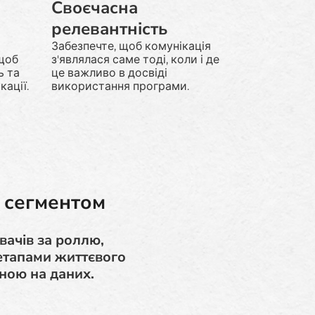
Своєчасна
релевантність
Забезпечте, щоб комунікація
 щоб
з'являлася саме тоді, коли і де
ь та
це важливо в досвіді
кації.
використання програми.
 сегментом
вачів за роллю,
етапами життєвого
ною на даних.