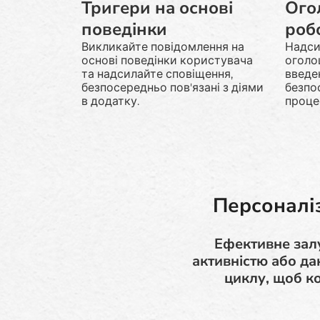
Тригери на основі
Ого
поведінки
роб
Викликайте повідомлення на
Надси
основі поведінки користувача
оголо
та надсилайте сповіщення,
введе
безпосередньо пов'язані з діями
безпо
в додатку.
проце
Персоналі
Ефективне залу
активністю або д
циклу, щоб к