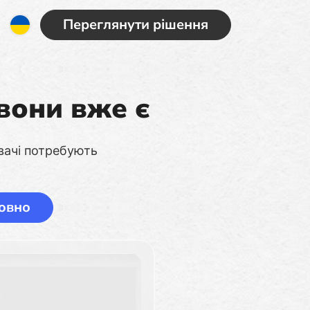
Переглянути рішення
 вони вже є
вачі потребують
овно