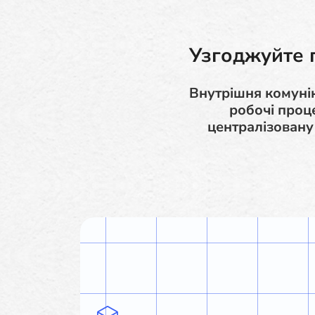
Узгоджуйте п
Внутрішня комунік
робочі проц
централізовану