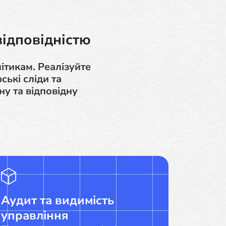
відповідністю
ітикам. Реалізуйте
ькі сліди та
у та відповідну
Аудит та видимість
управління