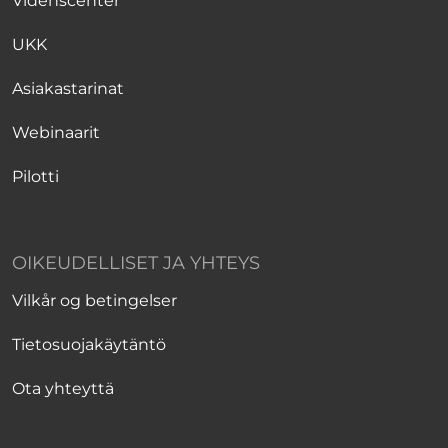
Videnscenter
UKK
Asiakastarinat
Webinaarit
Pilotti
OIKEUDELLISET JA YHTEYS
Vilkår og betingelser
Tietosuojakäytäntö
Ota yhteyttä