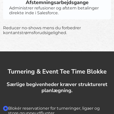
Afstemningsarbejdsgange
Administrer refusioner og afstem betalinger
direkte inde i Salesforce.
Reducer no-shows mens du forbedrer
kontantstrømsforudsigelighed.
Turnering & Event Tee Time Blokke
Særlige begivenheder kræver struktureret
planlægning.
Blokér reservationer for turneringer, ligaer og
store gruppeudflugter.