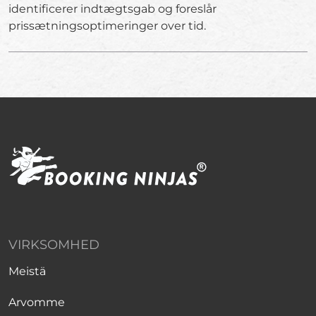
identificerer indtægtsgab og foreslår
prissætningsoptimeringer over tid.
VIRKSOMHED
Meistä
Arvomme