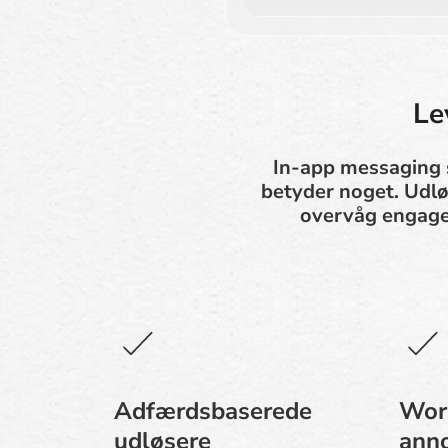
Le
In-app messaging s
betyder noget. Udlø
overvåg engagem
Adfærdsbaserede
Wor
udløsere
anno