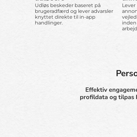
Udløs beskeder baseret på
Lever
brugeradfærd og lever advarsler
annon
knyttet direkte til in-app
vejle
handlinger.
inden 
arbej
Perso
Effektiv engagemen
profildata og tilpas