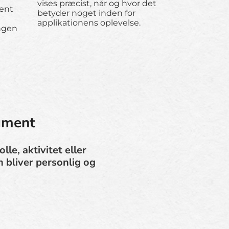
vises præcist, når og hvor det
ent
betyder noget inden for
applikationens oplevelse.
ngen
egment
le, aktivitet eller
n bliver personlig og