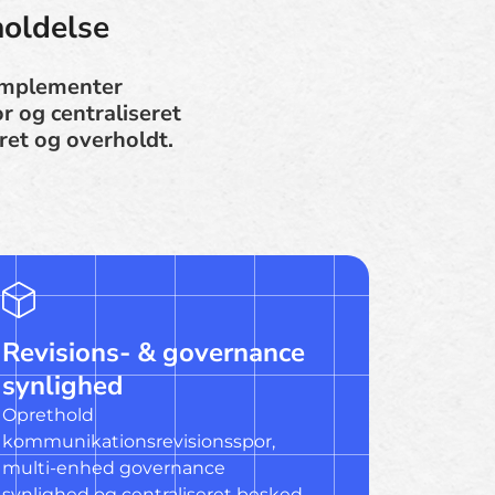
holdelse
 Implementer
 og centraliseret
ret og overholdt.
Revisions- & governance
synlighed
Oprethold
kommunikationsrevisionsspor,
multi-enhed governance
synlighed og centraliseret besked