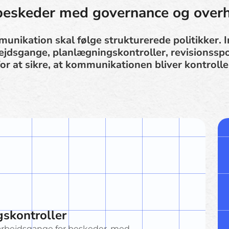
beskeder med governance og over
unikation skal følge strukturerede politikker.
jdsgange, planlægningskontroller, revisionsspor
r at sikre, at kommunikationen bliver kontrolle
skontroller
arbejdsgange for beskeder, med