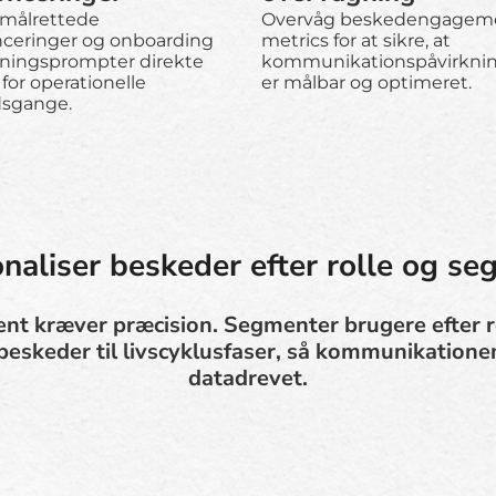
 målrettede
Overvåg beskedengagem
ceringer og onboarding
metrics for at sikre, at
dningsprompter direkte
kommunikationspåvirkni
for operationelle
er målbar og optimeret.
dsgange.
naliser beskeder efter rolle og s
t kræver præcision. Segmenter brugere efter rol
 beskeder til livscyklusfaser, så kommunikatione
datadrevet.