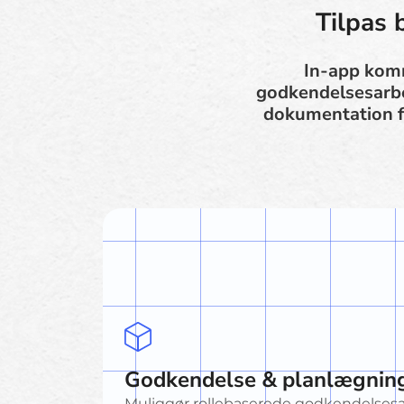
Tilpas 
In-app komm
godkendelsesarbe
dokumentation fo
Godkendelse & planlægning
Muliggør rollebaserede godkendelses