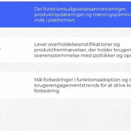
Del funktionsudgivelsesannonceringer,
produktopdateringer og træningspåmind
inde i platformen.
Lever overholdelsesnotifikationer og
r
produktfremhævelser, der holder brugern
overensstemmelse med politikker og opd
Mål forbedringer i funktionsadoption og 
brugerengagementstrends for at drive ko
forbedring.