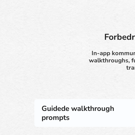
Forbedr
In-app kommuni
walkthroughs, f
tra
Guidede walkthrough
prompts