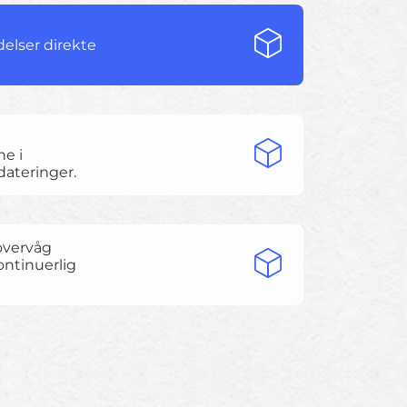
elser direkte
e i
ateringer.
overvåg
ntinuerlig