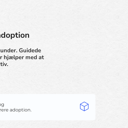
adoption
kunder. Guidede
r hjælper med at
tiv.
og
rere adoption.